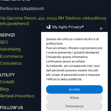
Partiva Iva 15845821006
Via Giacomo Peroni, 452, 00131 RM
Telefono: 0683086005
info@webhero.it
My Agile Privacy®
✕
SERVIZI
Questo sito utilizza cookie tecnici e di
SEO
profilazione.
Puoi accettare, rifiutare o personalizzare
Advertising
i cookie premendo i pulsanti desiderati.
Ecommerce
Chiudendo questa informativa
continuerai senza accettare.
Consulenza
Accettando, sei consapevole che i tuoi
dati personali possono essere raccolti
UTILITY
allo scopo di personalizzare e misurare
l'efficacia della pubblicità.
Contatti
Blog
Accetta
Richiedi Preventivo
Rifiuta
Personalizza
FOLLOW US