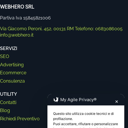
WEBHERO SRL
Partiva Iva 15845821006
Via Giacomo Peroni, 452, 00131 RM
Telefono: 0683086005
info@webhero.it
SERVIZI
SEO
Advertising
Ecommerce
Consulenza
UTILITY
My Agile Privacy®
✕
Contatti
Blog
Questo sito utilizza cookie tecnici e di
Richiedi Preventivo
profilazione.
Puoi accettare, rifiutare o personalizzare