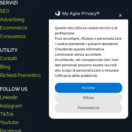
SERVIZI
SEO
My Agile Privacy®
✕
Advertising
Ecommerce
Questo sito utilizza cookie tecnici e di
profilazione.
Consulenza
Puoi accettare, rifiutare o personalizzare
i cookie premendo i pulsanti desiderati.
Chiudendo questa informativa
UTILITY
continuerai senza accettare.
Contatti
Accettando, sei consapevole che i tuoi
dati personali possono essere raccolti
Blog
allo scopo di personalizzare e misurare
Richiedi Preventivo
l'efficacia della pubblicità.
Accetta
FOLLOW US
Linkedin
Rifiuta
Instagram
Personalizza
TikTok
Youtube
Facebook