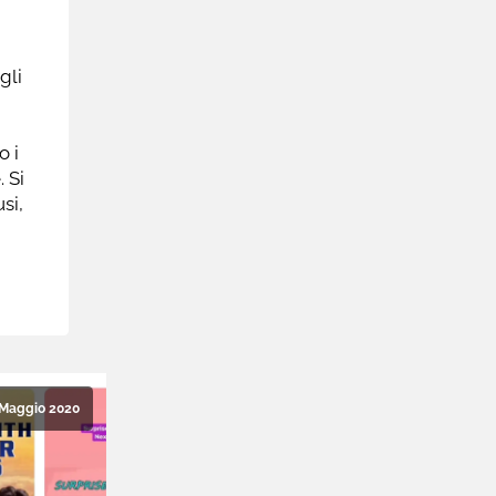
gli
o i
 Si
si,
 Maggio 2020