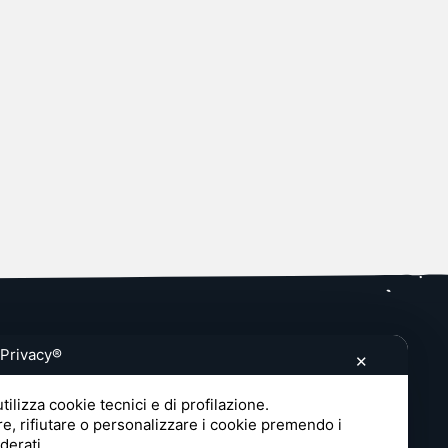
FOLLOW US
 Privacy®
✕
Linkedin
Instagram
tilizza cookie tecnici e di profilazione.
re, rifiutare o personalizzare i cookie premendo i
TikTok
iderati.