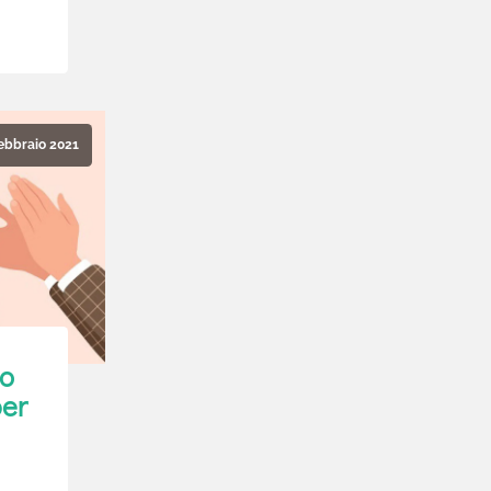
ebbraio 2021
to
per