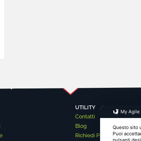
UTILITY
My Agile
Contatti
g
Blog
Questo sito u
Puoi accetta
e
Richiedi Preventivo
pulsanti des