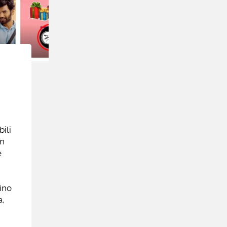
bili
on
e
ino
a,