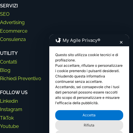
SERVIZI
SEO
Advertising
Ecommerce
Consulenza
My Agile Privacy®
✕
UTILITY
Questo sito utilizza cookie tecnici e di
profilazione.
Contatti
Puoi accettare, rifiutare o personalizzare
Blog
i cookie premendo i pulsanti desiderati.
Chiudendo questa informativa
Richiedi Preventivo
continuerai senza accettare.
Accettando, sei consapevole che i tuoi
FOLLOW US
dati personali possono essere raccolti
allo scopo di personalizzare e misurare
Linkedin
l'efficacia della pubblicità.
Instagram
Accetta
TikTok
Rifiuta
Youtube