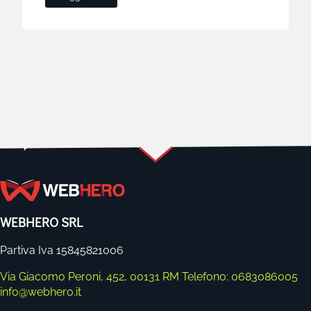
WEBHERO SRL
Partiva Iva 15845821006
Via Giacomo Peroni, 452, 00131 RM
Telefono: 0683086005
info@webhero.it