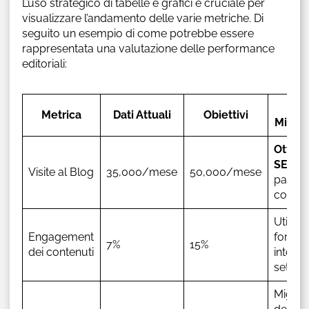
L’uso strategico di tabelle e grafici è cruciale per
visualizzare l’andamento delle varie metriche. Di
seguito un esempio di come potrebbe essere
rappresentata una valutazione delle performance
editoriali:
Azi
Metrica
Dati Attuali
Obiettivi
Migli
Ottimi
SEO
,
Visite al Blog
35,000/mese
50,000/mese
partne
con in
Utilizzo
Engagement
format
7%
15%
dei contenuti
interat
settima
Miglio