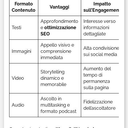
Formato
Impatto
Vantaggi
Contenuto
sull’Engagement
Approfondimento
Interesse verso
Testi
e
ottimizzazione
informazioni
SEO
dettagliate
Appello visivo e
Alta condivisione
Immagini
comprensione
sui social media
immediata
Aumento del
Storytelling
tempo di
Video
dinamico e
permanenza
memorabile
sulla pagina
Ascolto in
Fidelizzazione
Audio
multitasking e
dell’ascoltatore
formato podcast