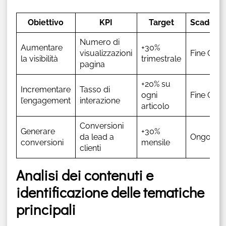
Obiettivo
KPI
Target
Scadenz
Numero di
Aumentare
+30%
visualizzazioni
Fine Q2
la visibilità
trimestrale
pagina
+20% su
Incrementare
Tasso di
ogni
Fine Q3
l’engagement
interazione
articolo
Conversioni
Generare
+30%
da lead a
Ongoing
conversioni
mensile
clienti
Analisi dei contenuti e
identificazione delle tematiche
principali