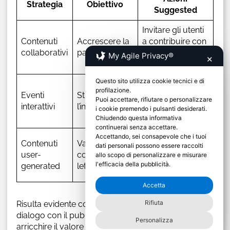
Strategia
Obiettivo
Suggested
Invitare gli utenti
Contenuti
Accrescere la
a contribuire con
collaborativi
partecipazione
idee o contenuti
My Agile Privacy®
✕
propri
Questo sito utilizza cookie tecnici e di
Organizzare
profilazione.
Eventi
Stimolare
webinar,
Puoi accettare, rifiutare o personalizzare
interattivi
l’interazione
sondaggi, o quiz
i cookie premendo i pulsanti desiderati.
interattivi
Chiudendo questa informativa
continuerai senza accettare.
Accettando, sei consapevole che i tuoi
Concorsi di
Contenuti
Valorizzare il
dati personali possono essere raccolti
scrittura,
user-
contributo del
allo scopo di personalizzare e misurare
fotografia, o altri
l'efficacia della pubblicità.
generated
lettore
contest creativi
Accetta
Rifiuta
Risulta evidente come un impegno attivo nel
dialogo con il pubblico possa decisamente
Personalizza
arricchire il valore del proprio blog. Un piano