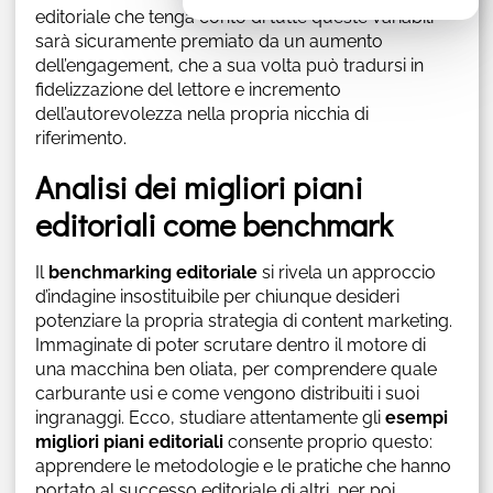
editoriale che tenga conto di tutte queste variabili
sarà sicuramente premiato da un aumento
dell’engagement, che a sua volta può tradursi in
fidelizzazione del lettore e incremento
dell’autorevolezza nella propria nicchia di
riferimento.
Analisi dei migliori piani
editoriali come benchmark
Il
benchmarking editoriale
si rivela un approccio
d’indagine insostituibile per chiunque desideri
potenziare la propria strategia di content marketing.
Immaginate di poter scrutare dentro il motore di
una macchina ben oliata, per comprendere quale
carburante usi e come vengono distribuiti i suoi
ingranaggi. Ecco, studiare attentamente gli
esempi
migliori piani editoriali
consente proprio questo:
apprendere le metodologie e le pratiche che hanno
portato al successo editoriale di altri, per poi