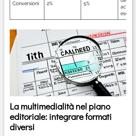
dei cal
Conversioni
2%
5%
action,
esclus
La multimedialità nel piano
editoriale: integrare formati
diversi