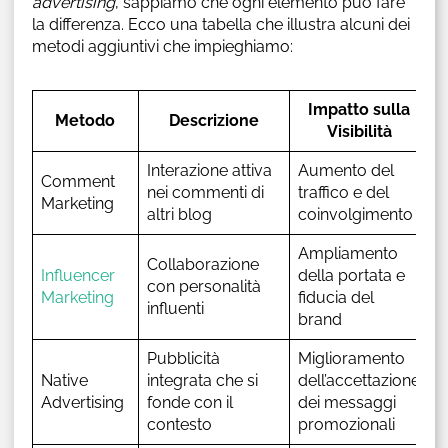
advertising
, sappiamo che ogni elemento può fare
la differenza. Ecco una tabella che illustra alcuni dei
metodi aggiuntivi che impieghiamo:
Impatto sulla
Metodo
Descrizione
Visibilità
Interazione attiva
Aumento del
Comment
nei commenti di
traffico e del
Marketing
altri blog
coinvolgimento
Ampliamento
Collaborazione
Influencer
della portata e
con personalità
Marketing
fiducia del
influenti
brand
Pubblicità
Miglioramento
Native
integrata che si
dell’accettazione
Advertising
fonde con il
dei messaggi
contesto
promozionali