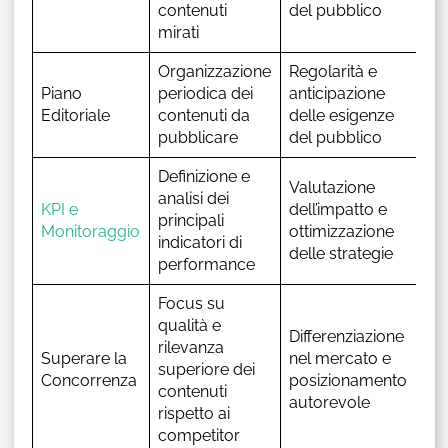
contenuti
del pubblico
mirati
Organizzazione
Regolarità e
Piano
periodica dei
anticipazione
Editoriale
contenuti da
delle esigenze
pubblicare
del pubblico
Definizione e
Valutazione
analisi dei
KPI e
dell’impatto e
principali
Monitoraggio
ottimizzazione
indicatori di
delle strategie
performance
Focus su
qualità e
Differenziazione
rilevanza
Superare la
nel mercato e
superiore dei
Concorrenza
posizionamento
contenuti
autorevole
rispetto ai
competitor