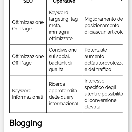
SEO
Operative
Keyword
targeting, tag
Miglioramento del
Ottimizzazione
meta,
posizionamento
On-Page
immagini
di ciascun articolo
ottimizzate
Condivisione
Potenziale
Ottimizzazione
sui social,
aumento
Off-Page
backlink di
dell’autorevolezza
qualità
e del traffico
Interesse
Ricerca
specifico degli
Keyword
approfondita
utenti e possibilità
Informazionali
delle query
di conversione
informazionali
elevata
Blogging