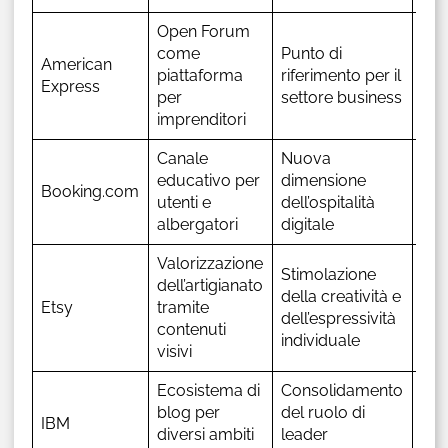
Open Forum
Eng
come
Punto di
American
cre
piattaforma
riferimento per il
Express
com
per
settore business
rif
imprenditori
Canale
Nuova
Mig
educativo per
dimensione
esp
Booking.com
utenti e
dell’ospitalità
ute
albergatori
digitale
fid
Valorizzazione
Stimolazione
Pot
dell’artigianato
della creatività e
bra
Etsy
tramite
dell’espressività
coi
contenuti
individuale
del
visivi
Ecosistema di
Consolidamento
Mul
blog per
del ruolo di
IBM
app
diversi ambiti
leader
dei