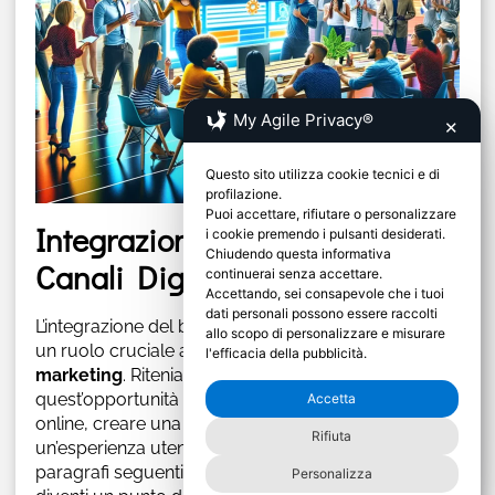
My Agile Privacy®
✕
Questo sito utilizza cookie tecnici e di
profilazione.
Puoi accettare, rifiutare o personalizzare
Integrazione del Blog con Altri
i cookie premendo i pulsanti desiderati.
Chiudendo questa informativa
Canali Digitali
continuerai senza accettare.
Accettando, sei consapevole che i tuoi
dati personali possono essere raccolti
L’integrazione del blog con altri canali digitali riveste
allo scopo di personalizzare e misurare
un ruolo cruciale all’interno della nostra
strategia di
l'efficacia della pubblicità.
marketing
. Riteniamo fondamentale sfruttare
quest’opportunità per potenziare la nostra presenza
Accetta
online, creare una narrativa brandizzata e offrire
Rifiuta
un’esperienza utente omogenea e persuasiva. Nei
paragrafi seguenti, evidenzieremo come il blog
Personalizza