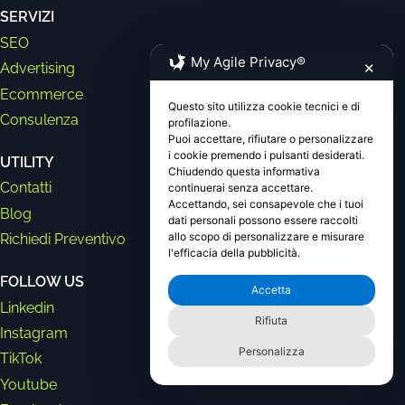
SERVIZI
SEO
My Agile Privacy®
✕
Advertising
Ecommerce
Questo sito utilizza cookie tecnici e di
Consulenza
profilazione.
Puoi accettare, rifiutare o personalizzare
i cookie premendo i pulsanti desiderati.
UTILITY
Chiudendo questa informativa
Contatti
continuerai senza accettare.
Accettando, sei consapevole che i tuoi
Blog
dati personali possono essere raccolti
allo scopo di personalizzare e misurare
Richiedi Preventivo
l'efficacia della pubblicità.
FOLLOW US
Accetta
Linkedin
Rifiuta
Instagram
Personalizza
TikTok
Youtube