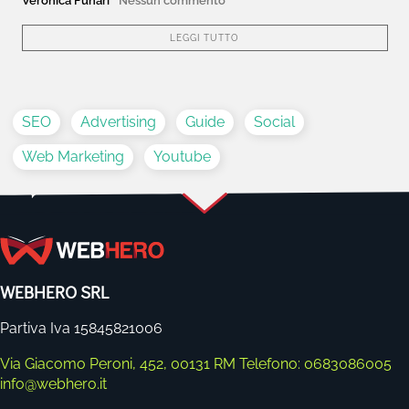
LEGGI TUTTO
SEO
Advertising
Guide
Social
Web Marketing
Youtube
WEBHERO SRL
Partiva Iva 15845821006
Via Giacomo Peroni, 452, 00131 RM
Telefono: 0683086005
info@webhero.it