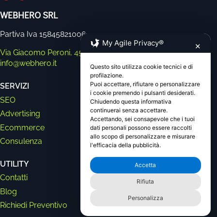
WEBHERO SRL
Partiva Iva 15845821006
My Agile Privacy®
✕
Via Giacomo Peroni, 452, 00131 RM
Telefono: 0683086005
info@webhero.it
Questo sito utilizza cookie tecnici e di
profilazione.
Puoi accettare, rifiutare o personalizzare
SERVIZI
i cookie premendo i pulsanti desiderati.
SEO
Chiudendo questa informativa
continuerai senza accettare.
Advertising
Accettando, sei consapevole che i tuoi
Ecommerce
dati personali possono essere raccolti
allo scopo di personalizzare e misurare
Consulenza
l'efficacia della pubblicità.
UTILITY
Accetta
Contatti
Rifiuta
Blog
Personalizza
Richiedi Preventivo