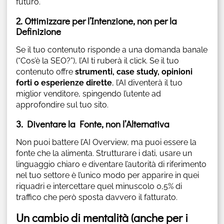
futuro.
2. Ottimizzare per l’Intenzione, non per la
Definizione
Se il tuo contenuto risponde a una domanda banale
(“Cos’è la SEO?”), l’AI ti ruberà il click. Se il tuo
contenuto offre
strumenti, case study, opinioni
forti o esperienze dirette
, l’AI diventerà il tuo
miglior venditore, spingendo l’utente ad
approfondire sul tuo sito.
3. Diventare la Fonte, non l’Alternativa
Non puoi battere l’AI Overview, ma puoi essere la
fonte che la alimenta. Strutturare i dati, usare un
linguaggio chiaro e diventare l’autorità di riferimento
nel tuo settore è l’unico modo per apparire in quei
riquadri e intercettare quel minuscolo 0,5% di
traffico che però sposta davvero il fatturato.
Un cambio di mentalità (anche per i