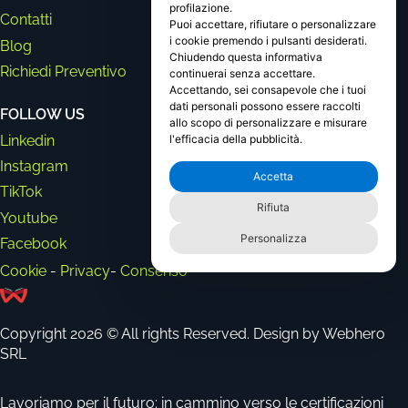
profilazione.
Contatti
Puoi accettare, rifiutare o personalizzare
i cookie premendo i pulsanti desiderati.
Blog
Chiudendo questa informativa
Richiedi Preventivo
continuerai senza accettare.
Accettando, sei consapevole che i tuoi
dati personali possono essere raccolti
FOLLOW US
allo scopo di personalizzare e misurare
Linkedin
l'efficacia della pubblicità.
Instagram
Accetta
TikTok
Rifiuta
Youtube
Personalizza
Facebook
Cookie
-
Privacy
-
Consenso
Copyright 2026 © All rights Reserved. Design by Webhero
SRL
Lavoriamo per il futuro: in cammino verso le certificazioni