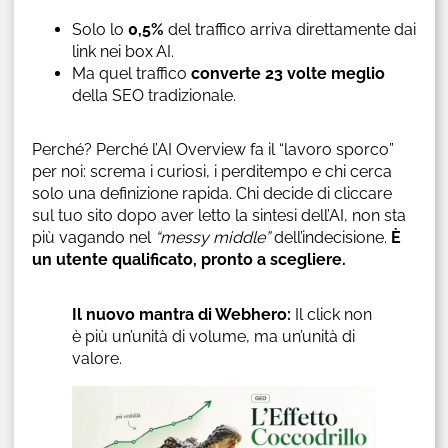
Solo lo
0,5%
del traffico arriva direttamente dai
link nei box AI.
Ma quel traffico
converte 23 volte meglio
della SEO tradizionale.
Perché? Perché l’AI Overview fa il “lavoro sporco”
per noi: screma i curiosi, i perditempo e chi cerca
solo una definizione rapida. Chi decide di cliccare
sul tuo sito dopo aver letto la sintesi dell’AI, non sta
più vagando nel
“messy middle”
dell’indecisione.
È
un utente qualificato, pronto a scegliere.
Il nuovo mantra di Webhero:
Il click non
è più un’unità di volume, ma un’unità di
valore.