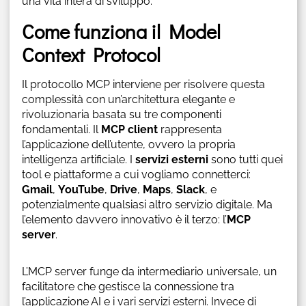
una vita intera di sviluppo.
Come funziona il Model
Context Protocol
Il protocollo MCP interviene per risolvere questa
complessità con un’architettura elegante e
rivoluzionaria basata su tre componenti
fondamentali. Il
MCP client
rappresenta
l’applicazione dell’utente, ovvero la propria
intelligenza artificiale. I
servizi esterni
sono tutti quei
tool e piattaforme a cui vogliamo connetterci:
Gmail
,
YouTube
,
Drive
,
Maps
,
Slack
, e
potenzialmente qualsiasi altro servizio digitale. Ma
l’elemento davvero innovativo è il terzo: l’
MCP
server
.
L’MCP server funge da intermediario universale, un
facilitatore che gestisce la connessione tra
l’applicazione AI e i vari servizi esterni. Invece di