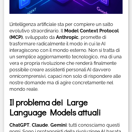
L’intelligenza artificiale sta per compiere un salto
evolutivo straordinario. Il
Model Context Protocol
(MCP)
, sviluppato da
Anthropic
, promette di
trasformare radicalmente il modo in cui le AI
interagiscono con il mondo esterno. Non si tratta di
un semplice aggiornamento tecnologico, ma di una
vera e propria rivoluzione che renderà finalmente
possibile creare assistenti personali AI davvero
onnicomprensivi, capaci non solo di rispondere alle
nostre domande ma di agire concretamente nel
mondo reale.
Il problema dei Large
Language Models attuali
ChatGPT
,
Claude
,
Gemini
: tutti conosciamo questi
nomi. Sono i protagonisti della rivoluzione AI basata