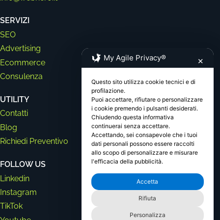
SERVIZI
SEO
Advertising
My Agile Privacy®
✕
Ecommerce
Consulenza
Questo sito utilizza cookie tecnici e di
profilazione.
UTILITY
Puoi accettare, rifiutare o personalizzare
i cookie premendo i pulsanti desiderati.
Contatti
Chiudendo questa informativa
continuerai senza accettare.
Blog
Accettando, sei consapevole che i tuoi
Richiedi Preventivo
dati personali possono essere raccolti
allo scopo di personalizzare e misurare
l'efficacia della pubblicità.
FOLLOW US
Linkedin
Accetta
Instagram
Rifiuta
TikTok
Personalizza