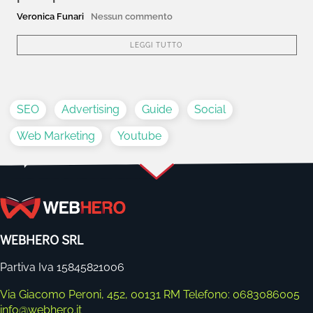
Veronica Funari
Nessun commento
LEGGI TUTTO
SEO
Advertising
Guide
Social
Web Marketing
Youtube
WEBHERO SRL
Partiva Iva 15845821006
Via Giacomo Peroni, 452, 00131 RM
Telefono: 0683086005
info@webhero.it