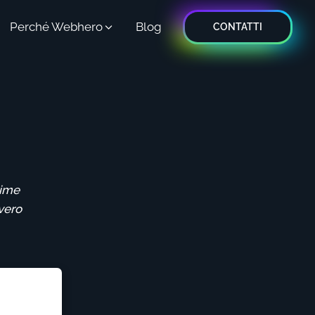
Perché Webhero
Blog
CONTATTI
time
vvero