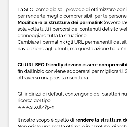
La SEO, come già sai, prevede di ottimizzare og
per renderle meglio comprensibili per le persone e
Modificare la struttura dei permalink
(ovvero l’
sola volta tutti i percorsi dei contenuti del sito
danneggiare tutta la situazione.
Cambiare i permalink (gli URL permanenti) del sit
navigazione agli utenti, ma questa azione ha un’inf
Gli URL SEO friendly devono essere comprensibili 
fin dall’inizio conviene adoperarsi per migliorarli.
attraverso un’apposita riscrittura.
Gli indirizzi di default contengono dei caratteri 
ricerca del tipo:
www.sito.it/?p=n
Il nostro scopo è quello di
rendere la struttura d
Non esiste una scelta ottimale in assoluto, giacc