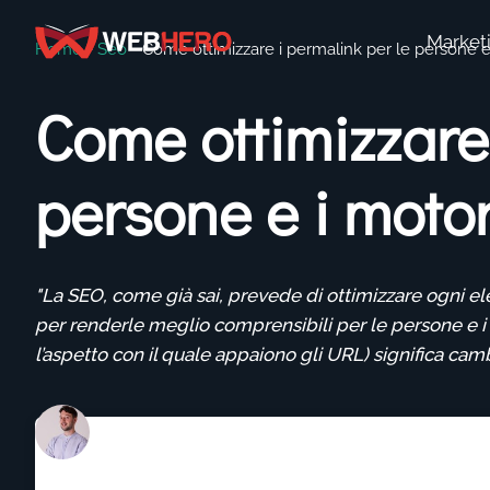
Market
Home
-
Seo
-
Come ottimizzare i permalink per le persone e 
Come ottimizzare 
persone e i motor
"La SEO, come già sai, prevede di ottimizzare ogni 
per renderle meglio comprensibili per le persone e i 
l’aspetto con il quale appaiono gli URL) significa cambi
Luca D'Antonio
Ultima modifica: 15 Settembre 2022