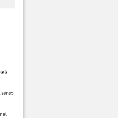
sarà
l senso
 nel