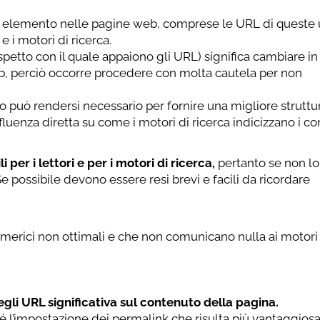
ni elemento nelle pagine web, comprese le URL di queste 
 i motori di ricerca.
aspetto con il quale appaiono gli URL) significa cambiare in
 web, perciò occorre procedere con molta cautela per non
o può rendersi necessario per fornire una migliore struttu
luenza diretta su come i motori di ricerca indicizzano i co
per i lettori e per i motori di ricerca,
pertanto se non l
 Se possibile devono essere resi brevi e facili da ricordare
numerici non ottimali e che non comunicano nulla ai motori
egli URL significativa sul contenuto della pagina.
hé l’impostazione dei permalink che risulta più vantaggios