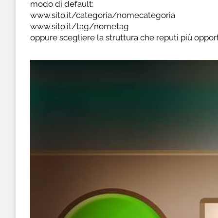
modo di default:
www.sito.it/categoria/nomecategoria
www.sito.it/tag/nometag
oppure scegliere la struttura che reputi più oppor