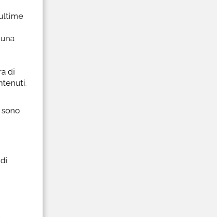
ultime
 una
ra di
ntenuti.
o sono
 di
a