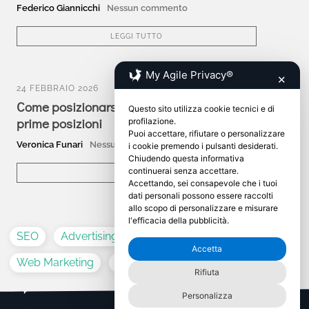
Federico Giannicchi
Nessun commento
LEGGI TUTTO
My Agile Privacy®
✕
24 FEBBRAIO 2026
Come posizionarsi e apparire su Claude nelle
Questo sito utilizza cookie tecnici e di
prime posizioni
profilazione.
Puoi accettare, rifiutare o personalizzare
Veronica Funari
Nessun commento
i cookie premendo i pulsanti desiderati.
Chiudendo questa informativa
continuerai senza accettare.
LEGGI TUTTO
Accettando, sei consapevole che i tuoi
dati personali possono essere raccolti
allo scopo di personalizzare e misurare
l'efficacia della pubblicità.
SEO
Advertising
Guide
Social
Accetta
Web Marketing
Youtube
Rifiuta
Personalizza