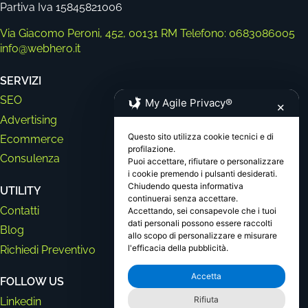
Partiva Iva 15845821006
Via Giacomo Peroni, 452, 00131 RM
Telefono: 0683086005
info@webhero.it
SERVIZI
SEO
My Agile Privacy®
✕
Advertising
Questo sito utilizza cookie tecnici e di
Ecommerce
profilazione.
Consulenza
Puoi accettare, rifiutare o personalizzare
i cookie premendo i pulsanti desiderati.
Chiudendo questa informativa
UTILITY
continuerai senza accettare.
Contatti
Accettando, sei consapevole che i tuoi
dati personali possono essere raccolti
Blog
allo scopo di personalizzare e misurare
l'efficacia della pubblicità.
Richiedi Preventivo
Accetta
FOLLOW US
Rifiuta
Linkedin