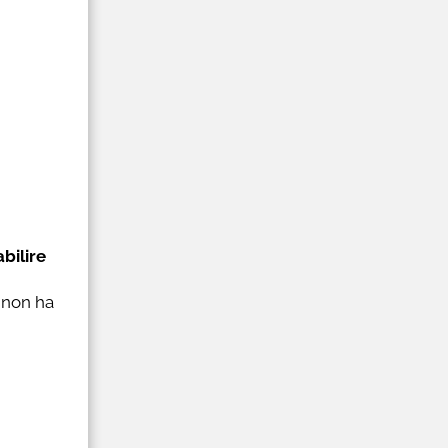
abilire
ò non ha