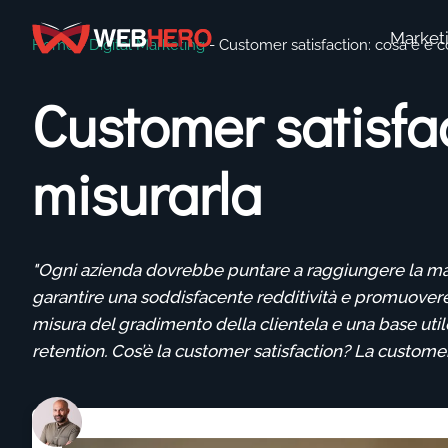
Market
Home
-
Digital Marketing
-
Customer satisfaction: cosa è e 
Customer satisfa
misurarla
"Ogni azienda dovrebbe puntare a raggiungere la mass
garantire una soddisfacente redditività e promuovere
misura del gradimento della clientela e una base util
retention. Cos’è la customer satisfaction? La customer
Federico Giannicchi
Ultima modifica: 15 Settembre 2022