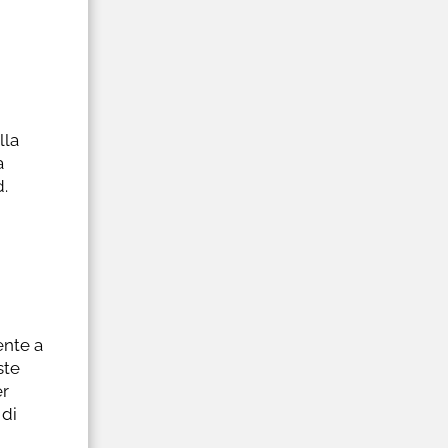
lla
a
.
ente a
ste
er
 di