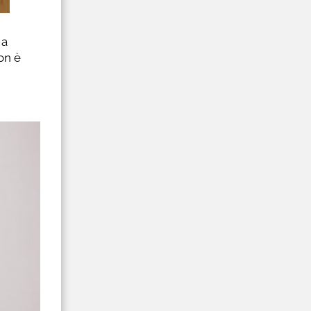
 a
on è