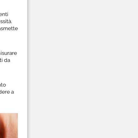
enti
ssità.
asmette
isurare
ti da
nto
dere a