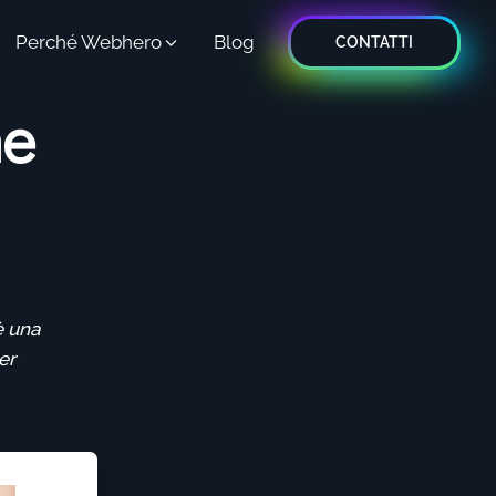
Perché Webhero
Blog
CONTATTI
me
è una
er