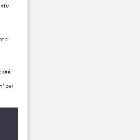
ante
.
at e
ioni:
n” per