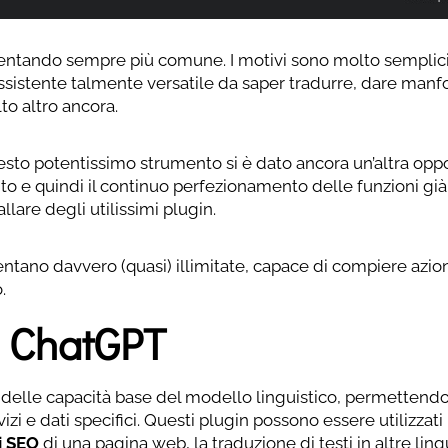
iventando sempre più comune. I motivi sono molto semplic
’assistente talmente versatile da saper tradurre, dare manf
o altro ancora.
esto potentissimo strumento si è dato ancora un’altra opp
to e quindi il continuo perfezionamento delle funzioni già
llare degli utilissimi plugin.
ventano davvero (quasi) illimitate, capace di compiere azion
.
i ChatGPT
delle capacità base del modello linguistico, permettendo
izi e dati specifici. Questi plugin possono essere utilizzati
i SEO
di una pagina web, la traduzione di testi in altre ling