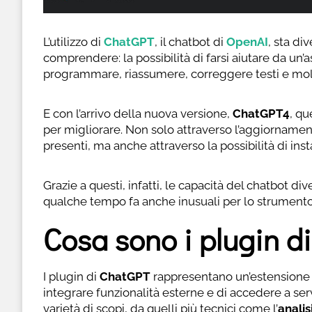
L’utilizzo di
ChatGPT
, il chatbot di
OpenAI
, sta d
comprendere: la possibilità di farsi aiutare da un
programmare, riassumere, correggere testi e molt
E con l’arrivo della nuova versione,
ChatGPT4
, qu
per migliorare. Non solo attraverso l’aggiornamen
presenti, ma anche attraverso la possibilità di insta
Grazie a questi, infatti, le capacità del chatbot di
qualche tempo fa anche inusuali per lo strumento
Cosa sono i plugin d
I plugin di
ChatGPT
rappresentano un’estensione 
integrare funzionalità esterne e di accedere a serv
varietà di scopi, da quelli più tecnici come l’
analis