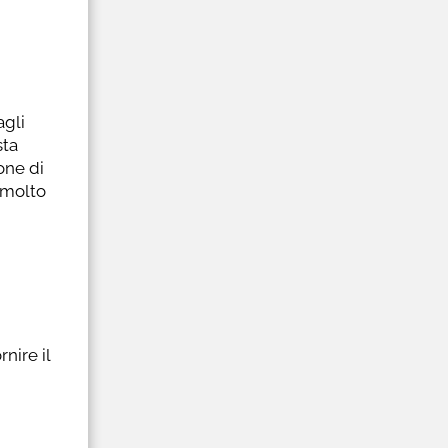
agli
sta
one di
e molto
nire il