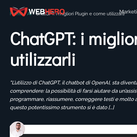
Market
Home
-
AI
-
ChatGPT: i migliori Plugin e come utilizzarli
ChatGPT: i miglio
utilizzarli
"L’utilizzo di ChatGPT, il chatbot di OpenAI, sta div
comprendere: la possibilità di farsi aiutare da un’ass
programmare, riassumere, correggere testi e molto alt
questo potentissimo strumento si è dato […]
Alessandro Tagliaboschi
Ultima modifica: 13 Settembre 202