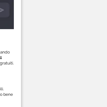
ccando
l
ratuiti.
li.
to bene