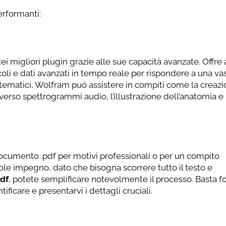
erformanti:
 migliori plugin grazie alle sue capacità avanzate. Offre 
coli e dati avanzati in tempo reale per rispondere a una va
matici, Wolfram può assistere in compiti come la creazi
averso spettrogrammi audio, l’illustrazione dell’anatomia 
umento .pdf per motivi professionali o per un compito
e impegno, dato che bisogna scorrere tutto il testo e
df
, potete semplificare notevolmente il processo. Basta for
icare e presentarvi i dettagli cruciali.