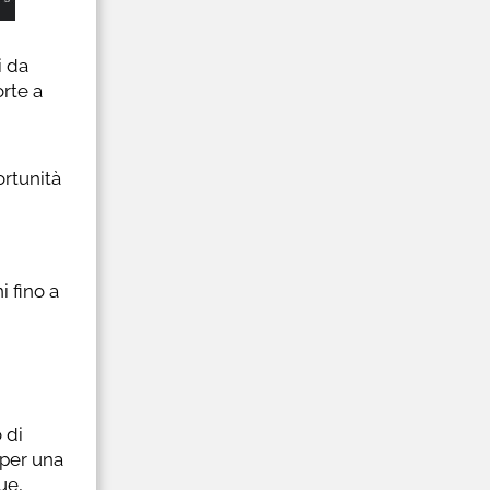
i da
orte a
ortunità
i fino a
 di
 per una
ue,