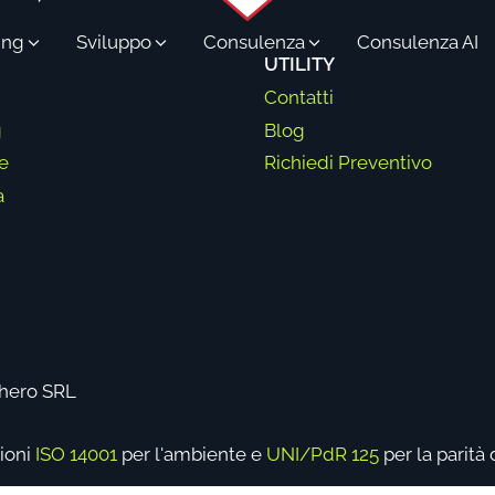
ing
Sviluppo
Consulenza
Consulenza AI
UTILITY
Contatti
g
Blog
e
Richiedi Preventivo
a
bhero SRL
zioni
ISO 14001
per l'ambiente e
UNI/PdR 125
per la parità 